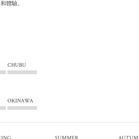
受和體驗。
CHUBU
OKINAWA
RING
SUMMER
AUTUM