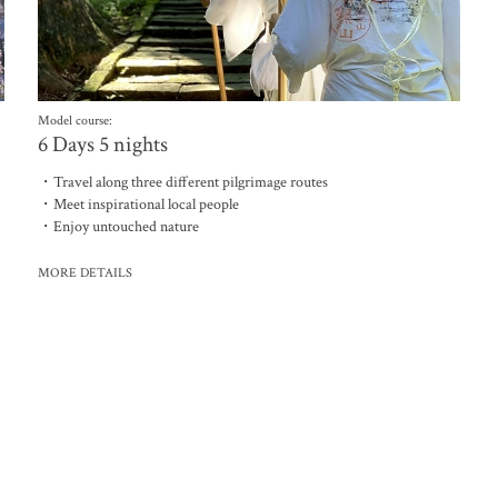
Model course:
6 Days 5 nights
・Travel along three different pilgrimage routes
・Meet inspirational local people
・Enjoy untouched nature
MORE DETAILS