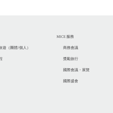
MICE 服務
旅遊（團體/個人）
商務會議
程
獎勵旅行
國際會議・展覽
國際盛會