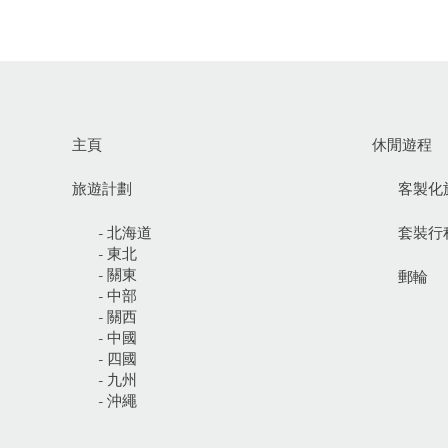
主頁
休閒遊程
旅遊計劃
客製化
- 北海道
套裝行
- 東北
- 關東
郵輪
- 中部
- 關西
- 中國
- 四國
- 九州
- 沖繩