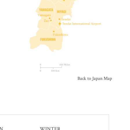
Back to Japan Map
N
WINTER