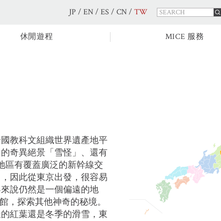
JP
/
EN
/
ES
/
CN
/
TW
休閒遊程
MICE 服務
合國教科文組織世界遺產地平
山的奇異絕景「雪怪」、還有
該地區有覆蓋廣泛的新幹線交
），因此從東京出發，很容易
客來說仍然是一個偏遠的地
旅館，探索其他神奇的秘境。
天的紅葉還是冬季的滑雪，東