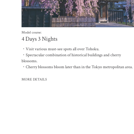
Model course:
4 Days 3 Nights
・Visit various must-see spots all over Tohoku.
・Spectacular combination of historical buildings and cherry
blossoms.
・Cherry blossoms bloom later than in the Tokyo metropolitan area.
MORE DETAILS