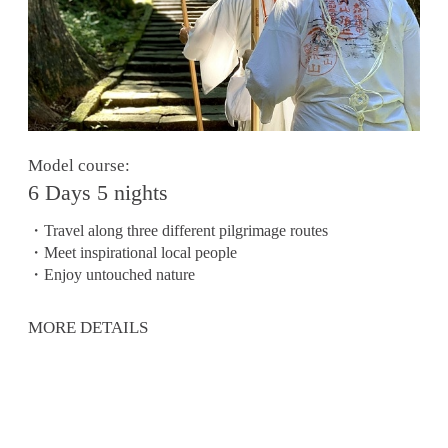
Model course:
6 Days 5 nights
・Travel along three different pilgrimage routes
・Meet inspirational local people
・Enjoy untouched nature
MORE DETAILS