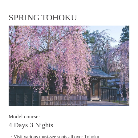
SPRING TOHOKU
Model course:
4 Days 3 Nights
・Visit various must-see spots all over Tohoku.