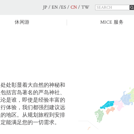
JP
/
EN
/
ES
/
CN
/
TW
休闲游
MICE 服务
，处处彰显着大自然的神秘和
点包括宫岛著名的严岛神社、
无论是谁，即使是经验丰富的
旅行体验，我们都强烈建议远
人的地区。从规划旅程到安排
，定能满足您的一切需求。