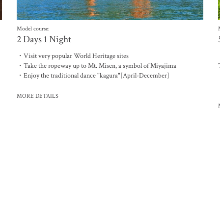
Model course:
2 Days 1 Night
・Visit very popular World Heritage sites
・Take the ropeway up to Mt. Misen, a symbol of Miyajima
・Enjoy the traditional dance "kagura"[April-December]
MORE DETAILS