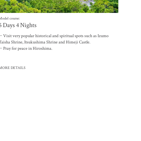
Model course:
5 Days 4 Nights
联系我们
・Visit very popular historical and spiritual spots such as Izumo
Taisha Shrine, Itsukushima Shrine and Himeji Castle.
・Pray for peace in Hiroshima.
MORE DETAILS
电子杂志