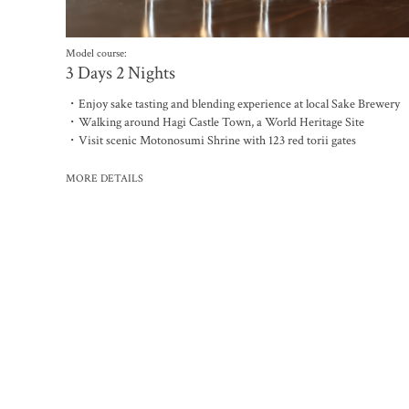
Model course:
3 Days 2 Nights
・Enjoy sake tasting and blending experience at local Sake Brewery
・Walking around Hagi Castle Town, a World Heritage Site
・Visit scenic Motonosumi Shrine with 123 red torii gates
MORE DETAILS