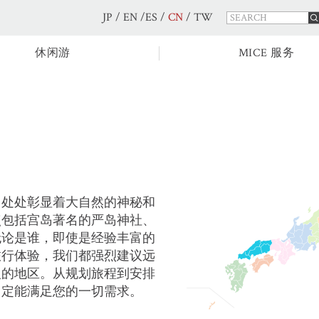
JP
/
EN
/
ES
/
CN
/
TW
休闲游
MICE 服务
，处处彰显着大自然的神秘和
点包括宫岛著名的严岛神社、
无论是谁，即使是经验丰富的
旅行体验，我们都强烈建议远
人的地区。从规划旅程到安排
，定能满足您的一切需求。