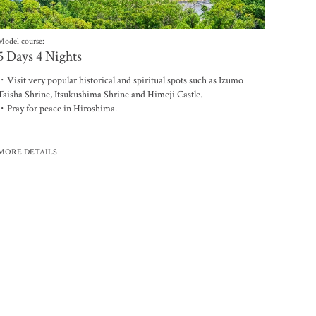
Model course:
5 Days 4 Nights
联系我们
・Visit very popular historical and spiritual spots such as Izumo
Taisha Shrine, Itsukushima Shrine and Himeji Castle.
・Pray for peace in Hiroshima.
MORE DETAILS
电子杂志