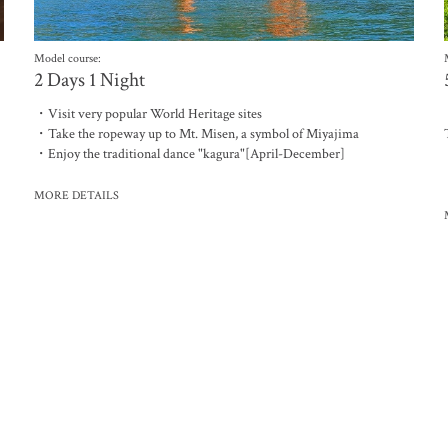
Model course:
2 Days 1 Night
・Visit very popular World Heritage sites
・Take the ropeway up to Mt. Misen, a symbol of Miyajima
・Enjoy the traditional dance "kagura"[April-December]
MORE DETAILS