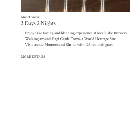
Model course:
3 Days 2 Nights
・Enjoy sake tasting and blending experience at local Sake Brewery
・Walking around Hagi Castle Town, a World Heritage Site
・Visit scenic Motonosumi Shrine with 123 red torii gates
MORE DETAILS