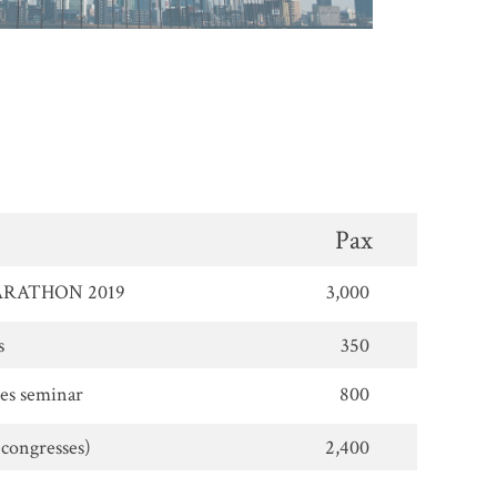
Pax
RATHON 2019
3,000
s
350
les seminar
800
congresses)
2,400
−