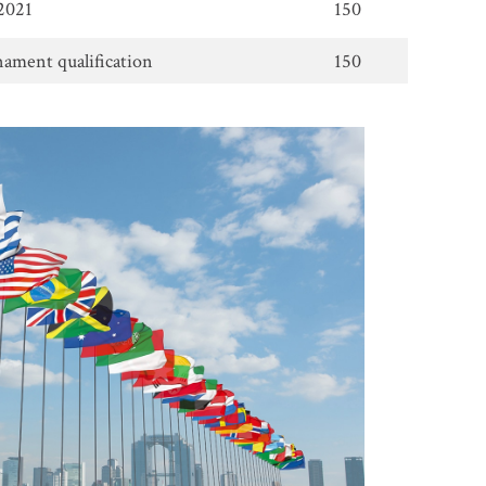
 2021
150
nament qualification
150
电子杂志