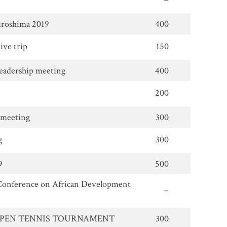
roshima 2019
400
ive trip
150
eadership meeting
400
200
 meeting
300
g
300
9
500
 Conference on African Development
−
 OPEN TENNIS TOURNAMENT
300