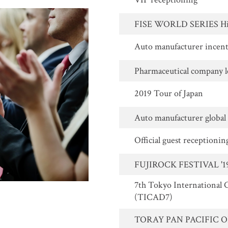
FISE WORLD SERIES Hi
Auto manufacturer incent
Pharmaceutical company l
2019 Tour of Japan
Auto manufacturer global
Official guest receptionin
FUJIROCK FESTIVAL '1
7th Tokyo International
(TICAD7)
TORAY PAN PACIFIC