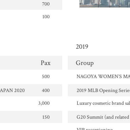
700
100
2019
Pax
Group
500
NAGOYA WOMEN’S MA
JAPAN 2020
400
2019 MLB Opening Serie
3,000
Luxury cosmetic brand sa
150
G20 Summit (and related 
VIP receptioning