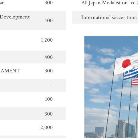
pan
300
All Japan Medalist on Ice
n Development
International soccer tour
100
1,200
400
RNAMENT
300
−
100
300
2,000