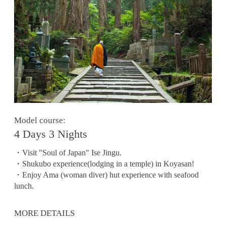
Model course:
4 Days 3 Nights
・Visit "Soul of Japan" Ise Jingu.
・Shukubo experience(lodging in a temple) in Koyasan!
・Enjoy Ama (woman diver) hut experience with seafood
lunch.
MORE DETAILS