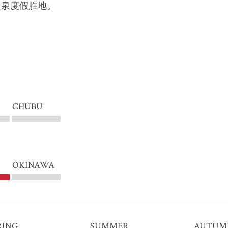
温泉度假胜地。
CHUBU
OKINAWA
RING
SUMMER
AUTUM