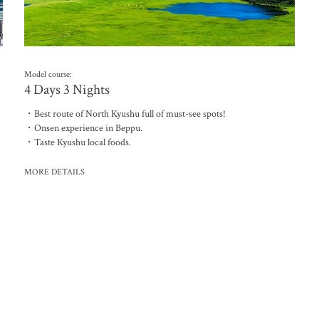
Model course:
4 Days 3 Nights
・Best route of North Kyushu full of must-see spots!
・Onsen experience in Beppu.
・Taste Kyushu local foods.
MORE DETAILS