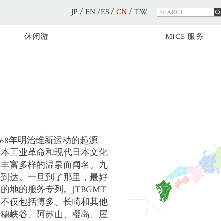
JP
/
EN
/
ES
/
CN
/
TW
休闲游
MICE 服务
68年明治维新运动的起源
日本工业革命和现代日本文化
其丰富多样的温泉而闻名。九
易到达。一旦到了那里，最好
地的服务专列。JTBGMT
，不仅包括博多、长崎和其他
千穗峡谷、阿苏山、樱岛、屋