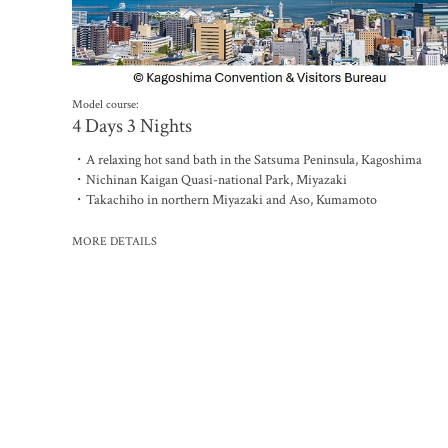
Model course:
4 Days 3 Nights
・A relaxing hot sand bath in the Satsuma Peninsula, Kagoshima
・Nichinan Kaigan Quasi-national Park, Miyazaki
・Takachiho in northern Miyazaki and Aso, Kumamoto
MORE DETAILS