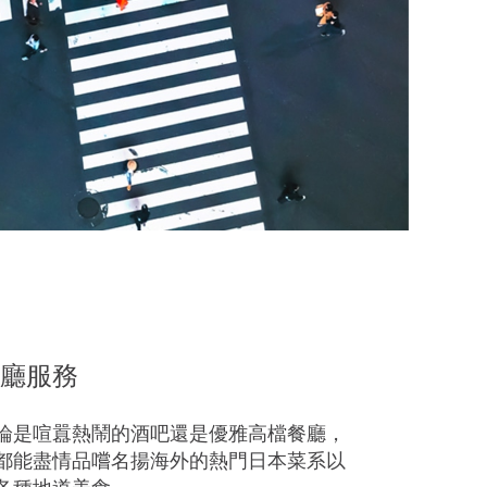
廳服務
論是喧囂熱鬧的酒吧還是優雅高檔餐廳，
都能盡情品嚐名揚海外的熱門日本菜系以