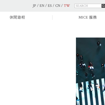
JP
/
EN
/
ES
/
CN
/
TW
休閒遊程
MICE 服務