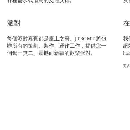
各種需求或情況的交通安排。
及
派對
在
每個派對嘉賓都是座上之賓。JTBGMT 將包
我
辦所有的策劃、製作、運作工作，提供您一
網站
個獨一無二、震撼而新穎的歡樂派對。
hos
更多