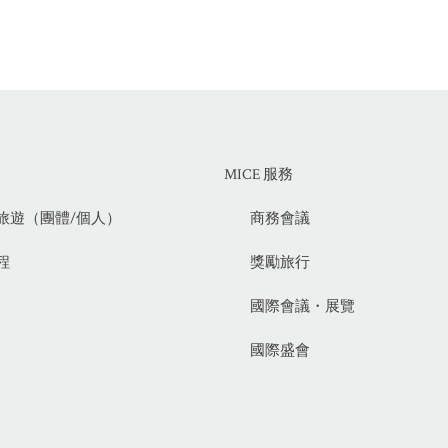
MICE 服務
旅遊（團體/個人）
商務會議
程
獎勵旅行
國際會議・展覽
國際盛會