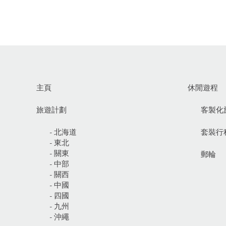
主頁
休閒遊程
旅遊計劃
客製化
- 北海道
套裝行
- 東北
- 關東
郵輪
- 中部
- 關西
- 中國
- 四國
- 九州
- 沖繩