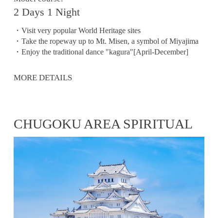
2 Days 1 Night
・Visit very popular World Heritage sites
・Take the ropeway up to Mt. Misen, a symbol of Miyajima
・Enjoy the traditional dance "kagura"[April-December]
MORE DETAILS
CHUGOKU AREA SPIRITUAL