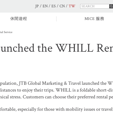
JP
/
EN
/
ES
/
CN
/
TW
休閒遊程
MICE 服務
al Service
aunched the WHILL Rent
pulation, JTB Global Marketing & Travel launched the WHI
istances to enjoy their trips. WHILL is a foldable short-dis
sical stress. Customers can choose their preferred rental p
table, especially for those with mobility issues or trave