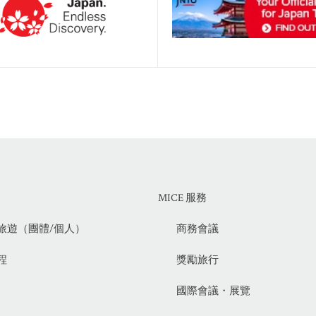
MICE 服務
旅遊（團體/個人）
商務會議
程
獎勵旅行
國際會議・展覽