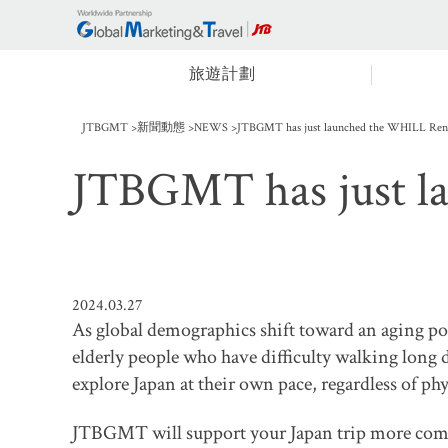
旅遊計劃
JTBGMT
新聞動態
NEWS
JTBGMT has just launched the WHILL Rent
JTBGMT has just l
2024.03.27
As global demographics shift toward an aging po
elderly people who have difficulty walking long d
explore Japan at their own pace, regardless of phy
JTBGMT will support your Japan trip more comfor