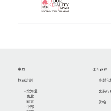
主頁
休閒遊程
旅遊計劃
客製化
- 北海道
套裝行
- 東北
- 關東
郵輪
- 中部