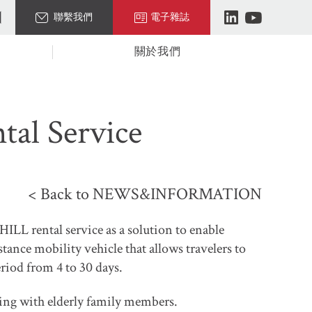
聯繫我們
電子雜誌
關於我們
al Service
< Back to NEWS&INFORMATION
LL rental service as a solution to enable
tance mobility vehicle that allows travelers to
eriod from 4 to 30 days.
ling with elderly family members.