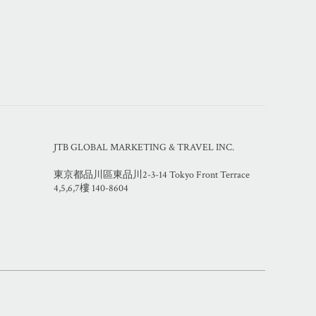
JTB GLOBAL MARKETING & TRAVEL INC.
東京都品川區東品川2-3-14 Tokyo Front Terrace
4,5,6
,7
樓 140-8604